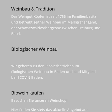
Weinbau & Tradition
Das Weingut Köpfer ist seit 1756 im Familienbesitz
und betreibt seither Weinbau im Markgräfler Land,
der Schwarzwaldvorbergzone zwischen Freiburg und
Basel.
Biologischer Weinbau
Wir gehören zu den Pionierbetrieben im
ökologischen Weinbau in Baden und sind Mitglied
bei ECOVIN Baden.
Biowein kaufen
Besuchen Sie unseren
Weinshop
!
Hier finden Sie stets das aktuelle Angebot aus