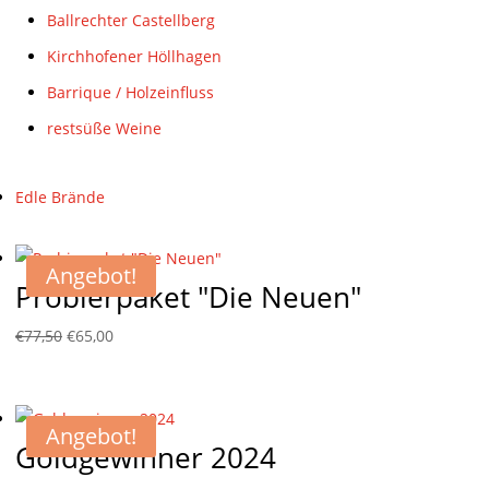
Ballrechter Castellberg
Kirchhofener Höllhagen
Barrique / Holzeinfluss
restsüße Weine
Edle Brände
Angebot!
Probierpaket "Die Neuen"
Ursprünglicher
Aktueller
€
77,50
€
65,00
Preis
Preis
war:
ist:
€77,50
€65,00.
Angebot!
Goldgewinner 2024