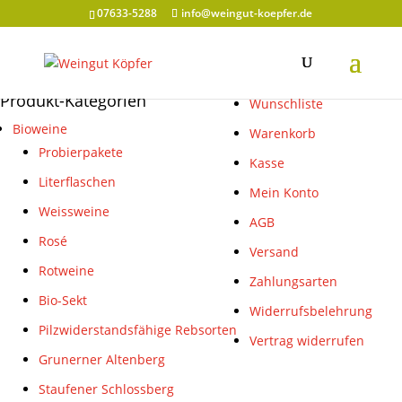
07633-5288
info@weingut-koepfer.de
Grunerner Altenberg
Produkt-Kategorien
Wunschliste
Bioweine
Warenkorb
Probierpakete
Kasse
Literflaschen
Mein Konto
Weissweine
AGB
Rosé
Versand
Rotweine
Zahlungsarten
Bio-Sekt
Widerrufsbelehrung
Pilzwiderstandsfähige Rebsorten
Vertrag widerrufen
Grunerner Altenberg
Staufener Schlossberg