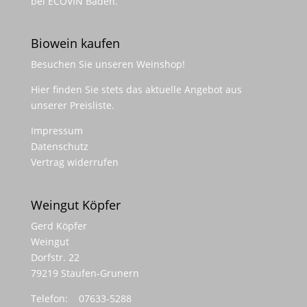
bei ECOVIN Baden.
Biowein kaufen
Besuchen Sie unseren
Weinshop
!
Hier finden Sie stets das aktuelle Angebot aus
unserer Preisliste.
Impressum
Datenschutz
Vertrag widerrufen
Weingut Köpfer
Gerd Köpfer
Weingut
Dorfstr. 22
79219 Staufen-Grunern
Telefon: 07633-5288