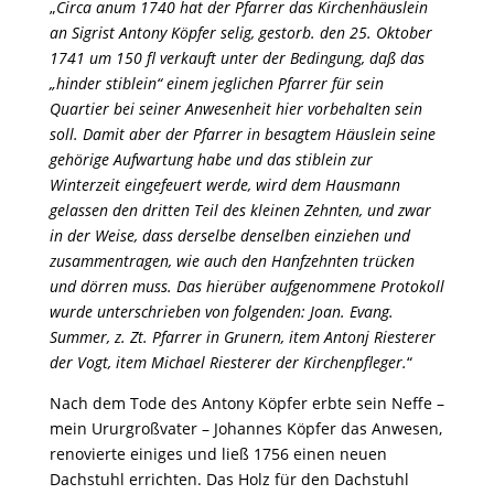
„
Circa anum 1740 hat der Pfarrer das Kirchenhäuslein
an Sigrist Antony Köpfer selig, gestorb. den 25. Oktober
1741 um 150 fl verkauft unter der Bedingung, daß das
„hinder stiblein“ einem jeglichen Pfarrer für sein
Quartier bei seiner Anwesenheit hier vorbehalten sein
soll. Damit aber der Pfarrer in besagtem Häuslein seine
gehörige Aufwartung habe und das stiblein zur
Winterzeit eingefeuert werde, wird dem Hausmann
gelassen den dritten Teil des kleinen Zehnten, und zwar
in der Weise, dass derselbe denselben einziehen und
zusammentragen, wie auch den Hanfzehnten trücken
und dörren muss. Das hierüber aufgenommene Protokoll
wurde unterschrieben von folgenden: Joan. Evang.
Summer, z. Zt. Pfarrer in Grunern, item Antonj Riesterer
der Vogt, item Michael Riesterer der Kirchenpfleger.
“
Nach dem Tode des Antony Köpfer erbte sein Neffe –
mein Ururgroßvater – Johannes Köpfer das Anwesen,
renovierte einiges und ließ 1756 einen neuen
Dachstuhl errichten. Das Holz für den Dachstuhl