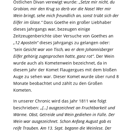
Östlichen Divan verewigt wurde: „
Setze mir nicht, du
Grobian, mir den Krug so derb vor die Nase! Wer mir
Wein bringt, sehe mich freundlich an, sonst trübt sich der
Eilfer im Glase.“
Dass Goethe ein großer Liebhaber
dieses Jahrgangs war, bezeugen einige
Zeitzeugenberichte über Versuche von Goethes an
„12 Aposteln“
dieses Jahrgangs zu gelangen oder:
“sein Gesicht war von Tisch, wo er dem Johannisberger
Eilfer gehörig zugesprochen hatte, ganz rot“
. Der Wein
wurde auch als Kometenwein bezeichnet, da in
diesem Jahr der Komet Flaugergues mit dem bloßen
Auge zu sehen war. Dieser Komet wurde über rund 8
Monate beobachtet und zählt zu den Großen
Kometen.
In unserer Chronic wird das Jahr 1811 wie folgt
beschrieben:
„[…] ausgezeichnet an Fruchtbarkeit und
Wärme. Obst, Getreide und Wein gediehen in Fülle. Der
Wein war ausgezeichnet. Schon Anfang August gab es
reife Trauben. Am 13. Sept. begann die Weinlese. Der