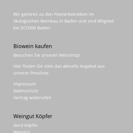
Wir gehören zu den Pionierbetrieben im
ökologischen Weinbau in Baden und sind Mitglied
bei ECOVIN Baden.
Biowein kaufen
Besuchen Sie unseren
Weinshop
!
Hier finden Sie stets das aktuelle Angebot aus
unserer Preisliste.
Impressum
Datenschutz
Vertrag widerrufen
Weingut Köpfer
Gerd Köpfer
Weingut