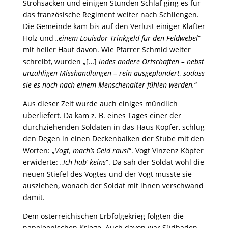
Strohsäcken und einigen Stunden Schlaf ging es für
das französische Regiment weiter nach Schliengen.
Die Gemeinde kam bis auf den Verlust einiger Klafter
Holz und „
einem Louisdor Trinkgeld für den Feldwebel
“
mit heiler Haut davon. Wie Pfarrer Schmid weiter
schreibt, wurden „[…]
indes andere Ortschaften – nebst
unzähligen Misshandlungen – rein ausgeplündert, sodass
sie es noch nach einem Menschenalter fühlen werden.
“
Aus dieser Zeit wurde auch einiges mündlich
überliefert. Da kam z. B. eines Tages einer der
durchziehenden Soldaten in das Haus Köpfer, schlug
den Degen in einen Deckenbalken der Stube mit den
Worten: „
Vogt, mach’s Geld raus!
“. Vogt Vinzenz Köpfer
erwiderte: „
Ich hab‘ keins
“. Da sah der Soldat wohl die
neuen Stiefel des Vogtes und der Vogt musste sie
ausziehen, wonach der Soldat mit ihnen verschwand
damit.
Dem österreichischen Erbfolgekrieg folgten die
napoleonischen Kriege. Auch davon war Südbaden