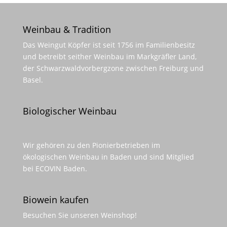
Weinbau & Tradition
Das Weingut Köpfer ist seit 1756 im Familienbesitz
und betreibt seither Weinbau im Markgräfler Land,
der Schwarzwaldvorbergzone zwischen Freiburg und
Basel.
Biologischer Weinbau
Wir gehören zu den Pionierbetrieben im
ökologischen Weinbau in Baden und sind Mitglied
bei ECOVIN Baden.
Biowein kaufen
Besuchen Sie unseren
Weinshop
!