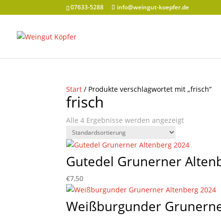
07633-5288
info@weingut-koepfer.de
Start
/ Produkte verschlagwortet mit „frisch“
frisch
Alle 4 Ergebnisse werden angezeigt
Gutedel Grunerner Alten
€
7,50
Weißburgunder Grunerne