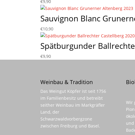
€
9,90
Sauvignon Blanc Grunern
€
10,90
Spätburgunder Ballrechte
€
9,90
Weinbau & Tradition
Bio
Das Weingut Köpfer ist seit 1756
im Familienbesitz und betreibt
Wir 
seither Weinbau im Markgräfler
Pion
Land, der
ökol
Schwarzwaldvorbergzone
und 
zwischen Freiburg und Basel.
Bad