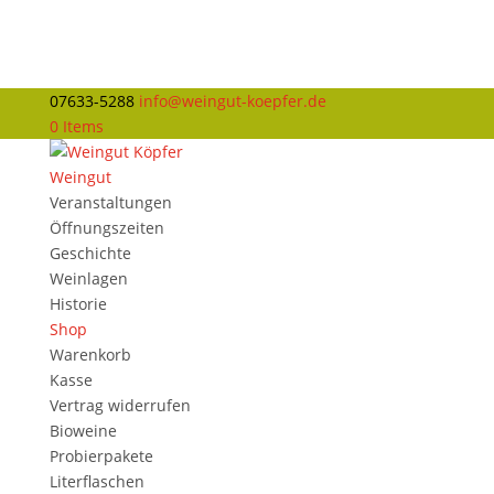
07633-5288
info@weingut-koepfer.de
0 Items
Weingut
Veranstaltungen
Öffnungszeiten
Geschichte
Weinlagen
Historie
Shop
Warenkorb
Kasse
Vertrag widerrufen
Bioweine
Probierpakete
Literflaschen