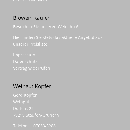
Biowein kaufen
Besuchen Sie unseren
Weinshop
!
Hier finden Sie stets das aktuelle Angebot aus
unserer Preisliste.
Impressum
Datenschutz
Vertrag widerrufen
Weingut Köpfer
Gerd Köpfer
Weingut
Dorfstr. 22
79219 Staufen-Grunern
Telefon: 07633-5288