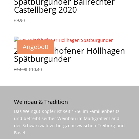
Spätburgunder Ballrechter
Castellberg 2020
€
9,90
Angebot!
2017 Kirchhofener Höllhagen
Spätburgunder
Ursprünglicher
Aktueller
€
14,90
€
10,40
Preis
Preis
war:
ist:
€14,90
€10,40.
Weinbau & Tradition
Das Weingut Köpfer ist seit 1756 im Familienbesitz
und betreibt seither Weinbau im Markgräfler Land,
der Schwarzwaldvorbergzone zwischen Freiburg und
Basel.