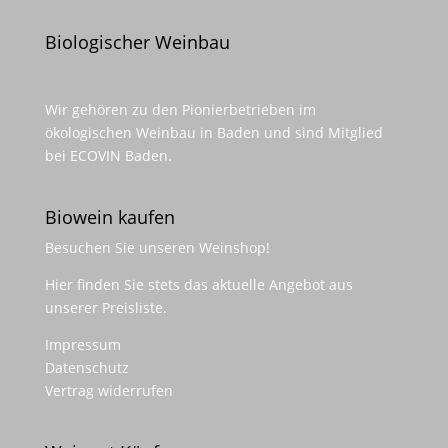
Biologischer Weinbau
Wir gehören zu den Pionierbetrieben im
ökologischen Weinbau in Baden und sind Mitglied
bei ECOVIN Baden.
Biowein kaufen
Besuchen Sie unseren
Weinshop
!
Hier finden Sie stets das aktuelle Angebot aus
unserer Preisliste.
Impressum
Datenschutz
Vertrag widerrufen