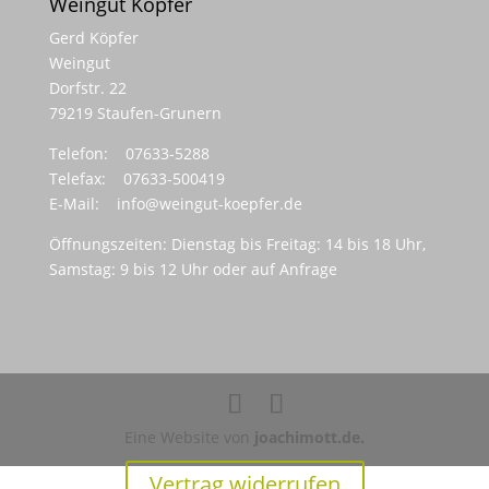
Weingut Köpfer
Gerd Köpfer
Weingut
Dorfstr. 22
79219 Staufen-Grunern
Telefon: 07633-5288
Telefax: 07633-500419
E-Mail:
info@weingut-koepfer.de
Öffnungszeiten: Dienstag bis Freitag: 14 bis 18 Uhr,
Samstag: 9 bis 12 Uhr oder auf Anfrage
Eine Website von
joachimott.de.
Vertrag widerrufen